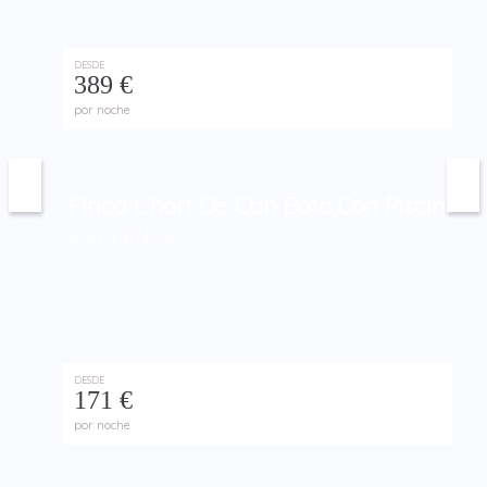
DESDE
389 €
por noche
Finca L'hort De Can Bota,con Piscina P
POLLENSA
DESDE
171 €
por noche