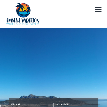
M
e
n
u
FECHAS
LOCALIDAD